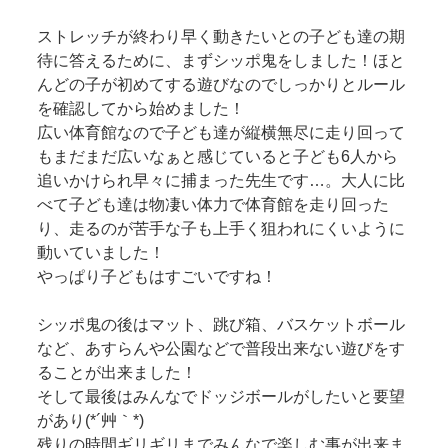
ストレッチが終わり早く動きたいとの子ども達の期
待に答えるために、まずシッポ鬼をしました！ほと
んどの子が初めてする遊びなのでしっかりとルール
を確認してから始めました！
広い体育館なので子ども達が縦横無尽に走り回って
もまだまだ広いなぁと感じていると子ども6人から
追いかけられ早々に捕まった先生です…。大人に比
べて子ども達は物凄い体力で体育館を走り回った
り、走るのが苦手な子も上手く狙われにくいように
動いていました！
やっぱり子どもはすごいですね！
シッポ鬼の後はマット、跳び箱、バスケットボール
など、あすらんや公園などで普段出来ない遊びをす
ることが出来ました！
そして最後はみんなでドッジボールがしたいと要望
があり(*´艸｀*)
残りの時間ギリギリまでみんなで楽しむ事が出来ま