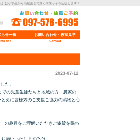
ん】は小学生から高校生まで輝く未来っ子を応援します！
歴
知らせ一覧
お問い合わせ・教室見学
Info list
Contact
2023-07-12
ました。
までの児童生徒たちと地域の方・農家の
ひとえに皆様方のご支援ご協力の賜物と心
域」の趣旨をご理解いただきご協賛を賜わ
願いいたします(^-^)