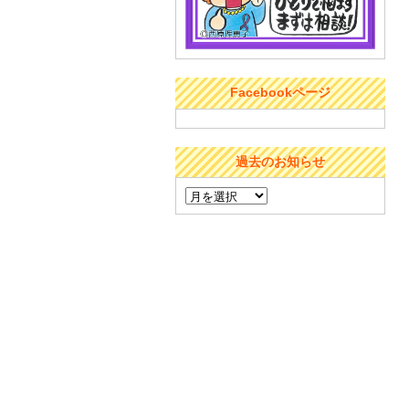
Facebookページ
過去のお知らせ
過
去
の
お
知
ら
せ