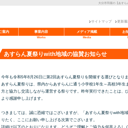
大分市羽屋の【あすら
サイトマップ
更新履
ご案内
事業内容
メディア掲載
お
Works
Media
あすらん夏祭りwith地域の協賛お知らせ
今年も令和5年8月26日に第2回あすらん夏祭りを開催する運びとなり
あすらん夏祭りは、県内からあすらんに通う小学校1年生～高校3年生
方と協力し交流しながら運営する祭りです。昨年実行できたことは、
より感謝申し上げます。
つきましては、誠に恐縮ではございますが、「あすらん夏祭りwith地
りたく、ここにお願い申し上げる次第でございます。
詳細は以下のとおりになります。どうぞご理解とご協力を何卒よろしくお