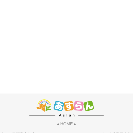
▲HOME▲