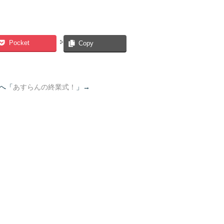
Pocket
Copy
へ「
あすらんの終業式！
」→