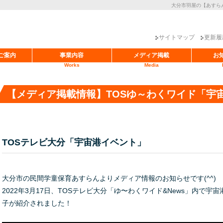
大分市羽屋の【あすら
サイトマップ
更新履
ご案内
事業内容
メディア掲載
お
Works
Media
【メディア掲載情報】TOSゆ～わくワイド「宇
TOSテレビ大分「宇宙港イベント」
大分市の民間学童保育あすらんよりメディア情報のお知らせです(^^)
2022年3月17日、TOSテレビ大分「ゆ〜わくワイド&News」内で
子が紹介されました！