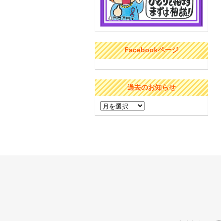
Facebookページ
過去のお知らせ
過
去
の
お
知
ら
せ