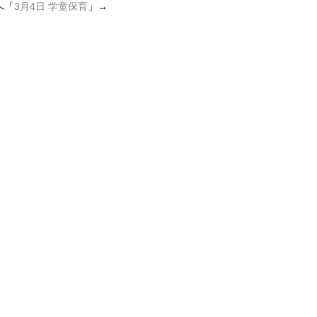
へ「
3月4日 学童保育
」→