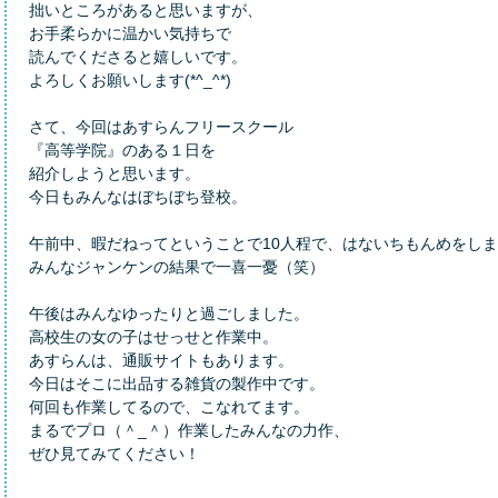
拙いところがあると思いますが、
お手柔らかに温かい気持ちで
読んでくださると嬉しいです。
よろしくお願いします(*^_^*)
さて、今回はあすらんフリースクール
『高等学院』のある１日を
紹介しようと思います。
今日もみんなはぼちぼち登校。
午前中、暇だねってということで10人程で、はないちもんめをし
みんなジャンケンの結果で一喜一憂（笑）
午後はみんなゆったりと過ごしました。
高校生の女の子はせっせと作業中。
あすらんは、通販サイトもあります。
今日はそこに出品する雑貨の製作中です。
何回も作業してるので、こなれてます。
まるでプロ（＾_＾）作業したみんなの力作、
ぜひ見てみてください！