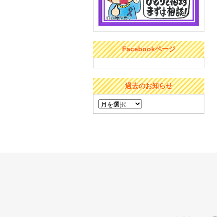
Facebookページ
過去のお知らせ
過
去
の
お
知
ら
せ