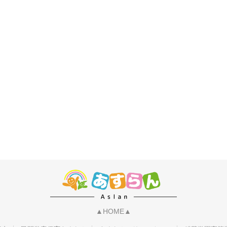
▲HOME▲