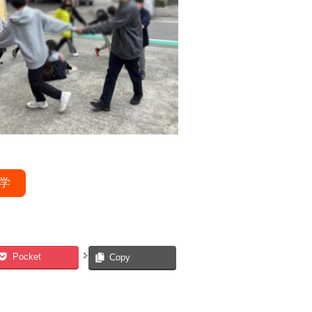
学
Pocket
Copy