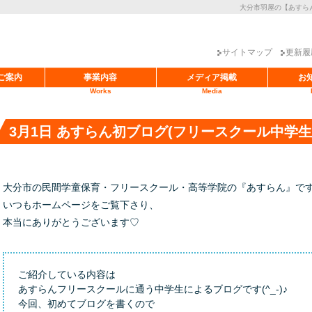
大分市羽屋の【あすら
サイトマップ
更新履
ご案内
事業内容
メディア掲載
お
Works
Media
3月1日 あすらん初ブログ(フリースクール中学生
大分市の民間学童保育・フリースクール・高等学院の『あすらん』です(*^
いつもホームページをご覧下さり、
本当にありがとうございます♡
ご紹介している内容は
あすらんフリースクールに通う中学生によるブログです(^_-)♪
今回、初めてブログを書くので