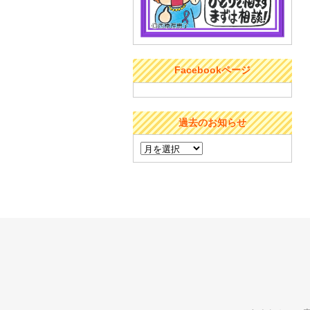
Facebookページ
過去のお知らせ
過
去
の
お
知
ら
せ