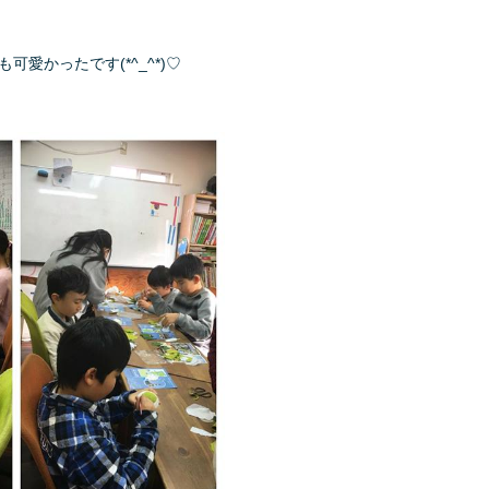
かったです(*^_^*)♡