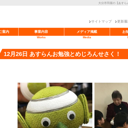
大分市羽屋の【あすら
サイトマップ
更新履
ご案内
事業内容
メディア掲載
お
Works
Media
12月26日 あすらんお勉強とめじろんせさく！