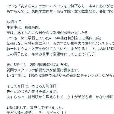
いつも『あすらん』のホームページをご覧下さり、本当にありがと
あすらんでは、民間学童保育・高等学院・文化教室など、各部門で
12月26日
午前中は、勉強時間。
実は、あすらんに今日からは別棟が出来たました!!
いつも一緒に学習していた4・5年生は特別室にご案内（笑）
緊張しながら特別室に入り、ものすごい集中力で3時間ノンストッ
ねー休もうよ～と声をかけても「いや！まだやる！」と…結局12
この調子だと、冬休み前半で宿題終わってしまうΣ(ﾟДﾟ)
更に3年生も、2階で図書館並みに学習。
質問やスタッフの解説だけが部屋に響きます。
1・2年生は、1階のお部屋で音読やらの宿題にチャレンジしながら
そして今日は、めじろん制作日!!
先生がめじろん作りを教えます。
あすらんっこは日頃から鍛えられて…さすが子ども達、かなり器用!
2班に別れて、集中して作りました。
子ども達の様子に、先生もビックリ！