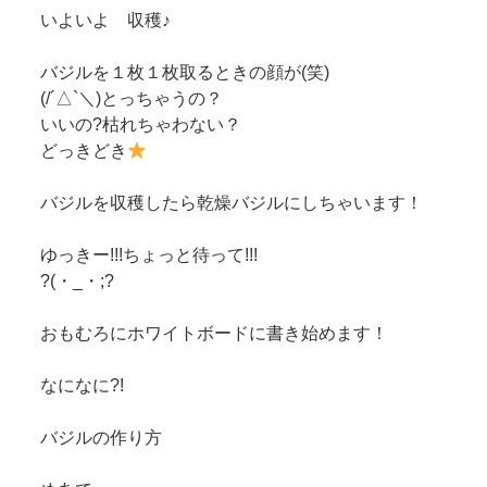
いよいよ 収穫♪
バジルを１枚１枚取るときの顔が(笑)
(/´△`＼)とっちゃうの？
いいの?枯れちゃわない？
どっきどき
バジルを収穫したら乾燥バジルにしちゃいます！
ゆっきー!!!ちょっと待って!!!
?(・_・;?
おもむろにホワイトボードに書き始めます！
なになに?!
バジルの作り方